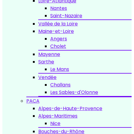
Loire-Atlantique
Nantes
Saint-Nazaire
Vallée de la Loire
Maine-et-Loire
Angers
Cholet
Mayenne
Sarthe
Le Mans
Vendée
Challans
Les Sables-d'Olonne
PACA
Alpes-de-Haute-Provence
Alpes-Maritimes
Nice
Bouches-du-Rhône