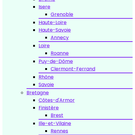
Isere
Grenoble
Haute-Loire
Haute-Savoie
Annecy
Loire
Roanne
Puy-de-Dôme
Clermont-Ferrand
Rhône
Savoie
Bretagne
Côtes-d'Armor
Finistère
Brest
Ille-et-Vilaine
Rennes