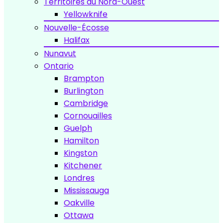
Territoires du Nord-Ouest
Yellowknife
Nouvelle-Écosse
Halifax
Nunavut
Ontario
Brampton
Burlington
Cambridge
Cornouailles
Guelph
Hamilton
Kingston
Kitchener
Londres
Mississauga
Oakville
Ottawa