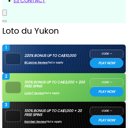
📩 CONTACT
Loto du Yukon
1
CODE: —
220% BONUS UP TO CA$10,000
BC.game Review
T&Cs apply
PLAY NOW
2
100% BONUS UP TO CA$2,000 + 200
CODE: —
FREE SPINS
PLAY NOW
Lucky7 Review
T&Cs apply
3
100% BONUS UP TO CA$1,000 + 20
CODE: —
FREE SPINS
PLAY NOW
Rainbet Review
T&Cs apply