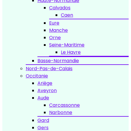
Haute-Normandie
Calvados
Caen
Eure
Manche
Orne
Seine-Maritime
Le Havre
Basse-Normandie
Nord-Pas-de-Calais
Occitanie
Ariège
Aveyron
Aude
Carcassonne
Narbonne
Gard
Gers