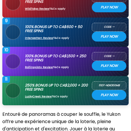
FREE SPINS
PLAY NOW
WildTokyo Review
T&Cs apply
9
100% BONUS UP TO CA$600 + 50
CODE: —
FREE SPINS
PLAY NOW
Interwetten Review
T&Cs apply
10
100% BONUS UP TO CA$1,500 + 250
CODE: —
FREE SPINS
PLAY NOW
Rollingslots Review
T&Cs apply
11
250% BONUS UP TO CA$2,000 + 200
111DT-NDK300MB
FREE SPINS
PLAY NOW
LuckyCreek Review
T&Cs apply
Entouré de panoramas à couper le souffle, le Yukon
offre une expérience unique de la loterie, pleine
d'anticipation et d'excitation. Jouer à la loterie au