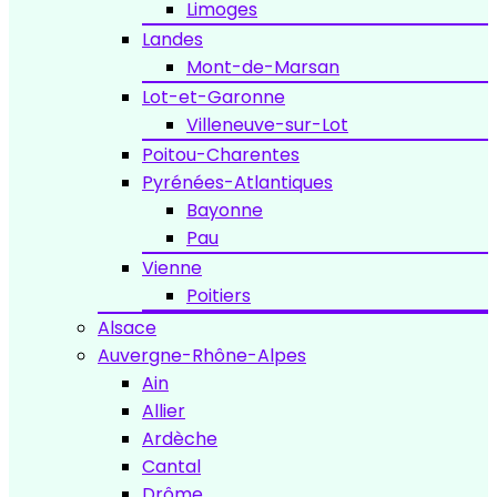
Limoges
Landes
Mont-de-Marsan
Lot-et-Garonne
Villeneuve-sur-Lot
Poitou-Charentes
Pyrénées-Atlantiques
Bayonne
Pau
Vienne
Poitiers
Alsace
Auvergne-Rhône-Alpes
Ain
Allier
Ardèche
Cantal
Drôme