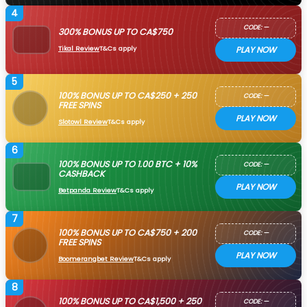
4
CODE: —
300% BONUS UP TO CA$750
Tikal Review
T&Cs apply
PLAY NOW
5
100% BONUS UP TO CA$250 + 250
CODE: —
FREE SPINS
PLAY NOW
Slotowl Review
T&Cs apply
6
100% BONUS UP TO 1.00 BTC + 10%
CODE: —
CASHBACK
PLAY NOW
Betpanda Review
T&Cs apply
7
100% BONUS UP TO CA$750 + 200
CODE: —
FREE SPINS
PLAY NOW
Boomerangbet Review
T&Cs apply
8
100% BONUS UP TO CA$1,500 + 250
CODE: —