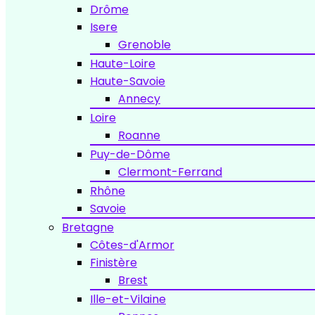
Drôme
Isere
Grenoble
Haute-Loire
Haute-Savoie
Annecy
Loire
Roanne
Puy-de-Dôme
Clermont-Ferrand
Rhône
Savoie
Bretagne
Côtes-d'Armor
Finistère
Brest
Ille-et-Vilaine