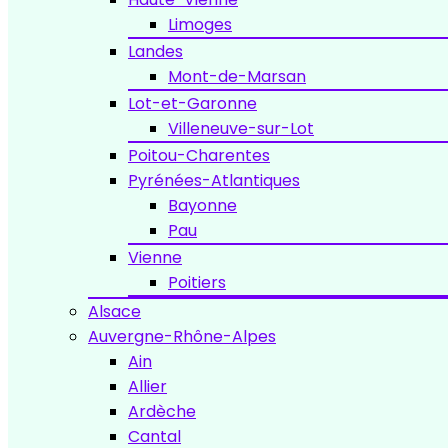
Limoges
Landes
Mont-de-Marsan
Lot-et-Garonne
Villeneuve-sur-Lot
Poitou-Charentes
Pyrénées-Atlantiques
Bayonne
Pau
Vienne
Poitiers
Alsace
Auvergne-Rhône-Alpes
Ain
Allier
Ardèche
Cantal