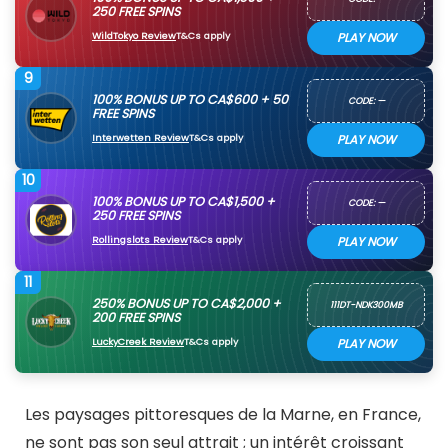
250 FREE SPINS
WildTokyo Review
T&Cs apply
PLAY NOW
9
100% BONUS UP TO CA$600 + 50
CODE: —
FREE SPINS
Interwetten Review
T&Cs apply
PLAY NOW
10
100% BONUS UP TO CA$1,500 +
CODE: —
250 FREE SPINS
Rollingslots Review
T&Cs apply
PLAY NOW
11
250% BONUS UP TO CA$2,000 +
111DT-NDK300MB
200 FREE SPINS
LuckyCreek Review
T&Cs apply
PLAY NOW
Les paysages pittoresques de la Marne, en France,
ne sont pas son seul attrait ; un intérêt croissant