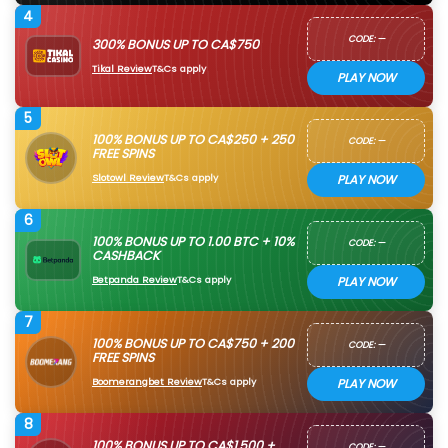
4
CODE: —
300% BONUS UP TO CA$750
Tikal Review
T&Cs apply
PLAY NOW
5
100% BONUS UP TO CA$250 + 250
CODE: —
FREE SPINS
Slotowl Review
T&Cs apply
PLAY NOW
6
100% BONUS UP TO 1.00 BTC + 10%
CODE: —
CASHBACK
Betpanda Review
T&Cs apply
PLAY NOW
7
100% BONUS UP TO CA$750 + 200
CODE: —
FREE SPINS
Boomerangbet Review
T&Cs apply
PLAY NOW
8
100% BONUS UP TO CA$1,500 +
CODE: —