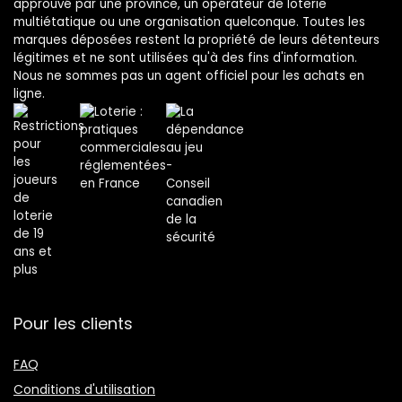
approuvé par une province, un opérateur de loterie
multiétatique ou une organisation quelconque. Toutes les
marques déposées restent la propriété de leurs détenteurs
légitimes et ne sont utilisées qu'à des fins d'information.
Nous ne sommes pas un agent officiel pour les achats en
ligne.
Pour les clients
FAQ
Conditions d'utilisation