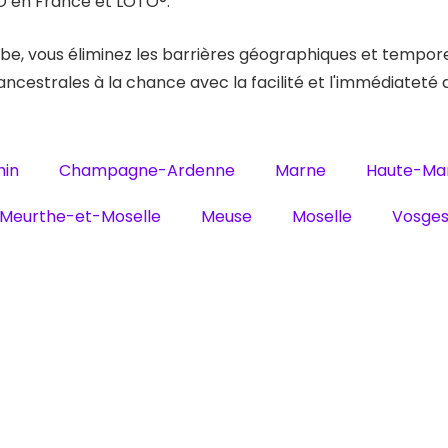
ENO en France et LOTO®.
Aube, vous éliminez les barrières géographiques et tempore
s ancestrales à la chance avec la facilité et l'immédiatet
hin
Champagne-Ardenne
Marne
Haute-Ma
Meurthe-et-Moselle
Meuse
Moselle
Vosge