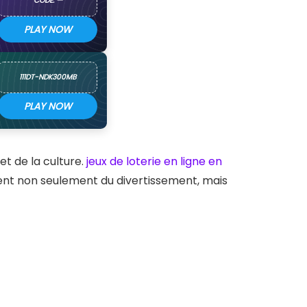
CODE: —
PLAY NOW
111DT-NDK300MB
PLAY NOW
et de la culture.
jeux de loterie en ligne en
ent non seulement du divertissement, mais