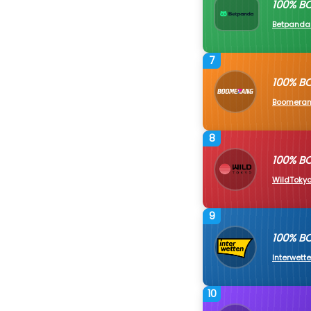
100% B
Betpanda
7
100% B
Boomeran
8
100% BO
WildTokyo
9
100% B
Interwett
10