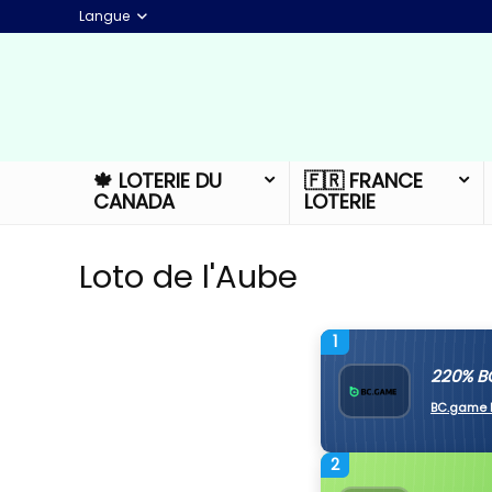
Langue
🍁 LOTERIE DU
🇫🇷 FRANCE
CANADA
LOTERIE
Loto de l'Aube
1
220% B
BC.game 
2