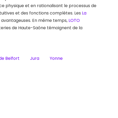
nce physique et en rationalisant le processus de
ntuitives et des fonctions complètes. Les
La
otes avantageuses. En même temps,
LOTO
oteries de Haute-Saône témoignent de la
de Belfort
Jura
Yonne