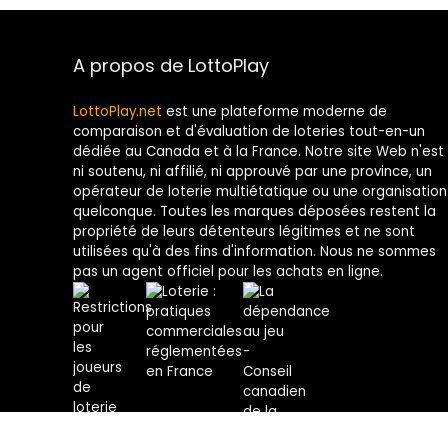
A propos de LottoPlay
LottoPlay.net
est une plateforme moderne de
comparaison et d'évaluation de loteries tout-en-un
dédiée au Canada et à la France. Notre site Web n'est
ni soutenu, ni affilié, ni approuvé par une province, un
opérateur de loterie multiétatique ou une organisation
quelconque. Toutes les marques déposées restent la
propriété de leurs détenteurs légitimes et ne sont
utilisées qu'à des fins d'information. Nous ne sommes
pas un agent officiel pour les achats en ligne.