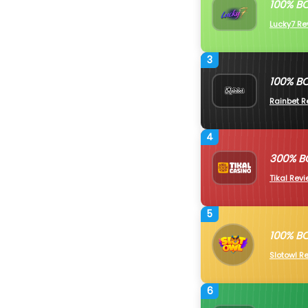
100% B
Lucky7 Re
3
100% BO
Rainbet R
4
300% B
Tikal Rev
5
100% B
Slotowl R
6