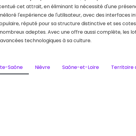
centué cet attrait, en éliminant la nécessité d'une prése
élioré l'expérience de l'utilisateur, avec des interfaces i
opulaire, réputé pour sa structure distinctive et ses c
 nombreux adeptes. Avec une offre aussi complète, les l
es avancées technologiques à sa culture.
te-Saône
Nièvre
Saône-et-Loire
Territoire 