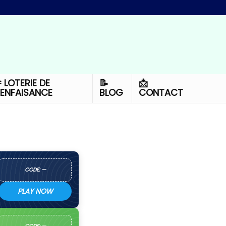
 LOTERIE DE
📝
📩
IENFAISANCE
BLOG
CONTACT
CODE: —
PLAY NOW