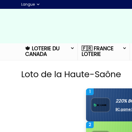
Langue
🍁 LOTERIE DU
🇫🇷 FRANCE
CANADA
LOTERIE
Loto de la Haute-Saône
1
220% B
BC.game 
2