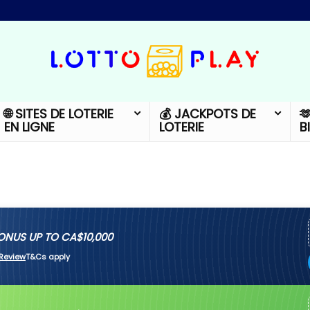
🌐 SITES DE LOTERIE
💰 JACKPOTS DE

EN LIGNE
LOTERIE
B
ONUS UP TO CA$10,000
Review
T&Cs apply