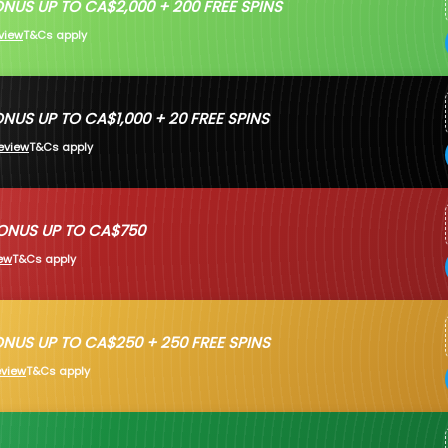
ONUS UP TO CA$2,000 + 200 FREE SPINS
view
T&Cs apply
NUS UP TO CA$1,000 + 20 FREE SPINS
eview
T&Cs apply
ONUS UP TO CA$750
iew
T&Cs apply
ONUS UP TO CA$250 + 250 FREE SPINS
eview
T&Cs apply